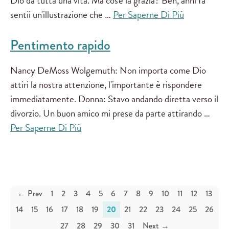
Dio da tutta una vita. Ma cos'è la grazia? Beh, anni fa
sentii un'illustrazione che …
Per Saperne Di Più
Pentimento rapido
Nancy DeMoss Wolgemuth: Non importa come Dio
attiri la nostra attenzione, l'importante è rispondere
immediatamente. Donna: Stavo andando diretta verso il
divorzio. Un buon amico mi prese da parte attirando …
Per Saperne Di Più
← Prev
1
2
3
4
5
6
7
8
9
10
11
12
13
14
15
16
17
18
19
20
21
22
23
24
25
26
27
28
29
30
31
Next →