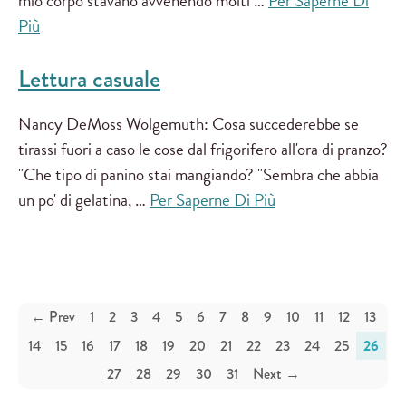
mio corpo stavano avvenendo molti …
Per Saperne Di
Più
Lettura casuale
Nancy DeMoss Wolgemuth: Cosa succederebbe se
tirassi fuori a caso le cose dal frigorifero all'ora di pranzo?
"Che tipo di panino stai mangiando? "Sembra che abbia
un po' di gelatina, …
Per Saperne Di Più
← Prev
1
2
3
4
5
6
7
8
9
10
11
12
13
14
15
16
17
18
19
20
21
22
23
24
25
26
27
28
29
30
31
Next →