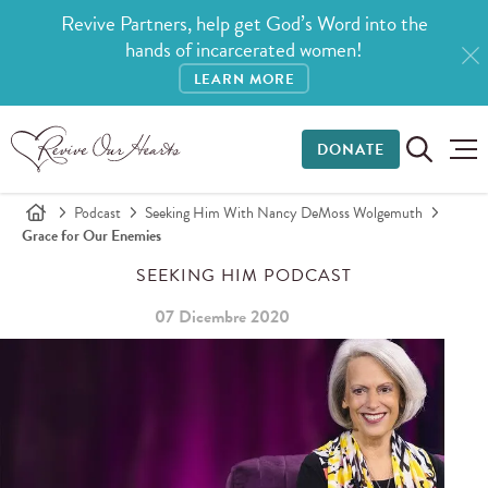
Revive Partners, help get God’s Word into the
hands of incarcerated women!
LEARN MORE
DONATE
Podcast
Seeking Him With Nancy DeMoss Wolgemuth
Grace for Our Enemies
SEEKING HIM PODCAST
07 Dicembre 2020