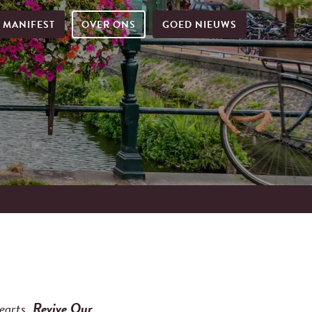
MANIFEST
OVER ONS
GOED NIEUWS
earts
.
Revive Our