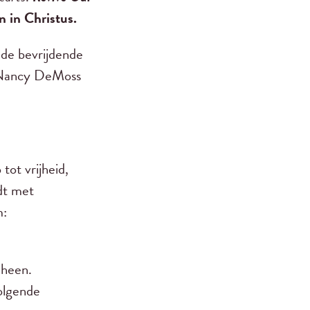
n in Christus.
 de bevrijdende
~ Nancy DeMoss
tot vrijheid,
dt met
m:
 heen.
olgende