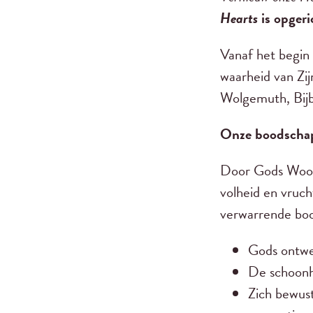
Hearts
is opgeri
Vanaf het begin
waarheid van Zi
Wolgemuth, Bijb
Onze boodscha
Door Gods Woor
volheid en vruch
verwarrende bo
Gods ontwe
De schoonh
Zich bewust