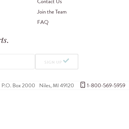
Contact Us
Join the Team
FAQ
ts
.
SIGN UP
P.O. Box 2000
Niles
,
MI
49120
 1-800-569-5959
© 2001–2026
Revive Our Hearts
Ministries
rms of Service
Accessibility Policy
SELECT A LANGUAGE