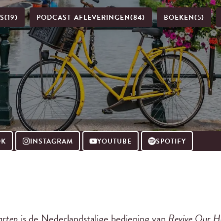
LS
(19)
PODCAST-AFLEVERINGEN
(84)
BOEKEN
(5)
OK
INSTAGRAM
YOUTUBE
SPOTIFY
arten
is de Nederlandstalige bediening van
Revive Our H