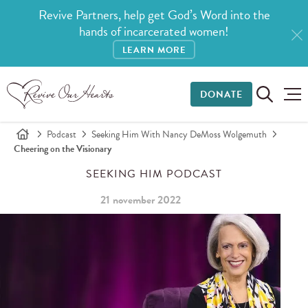
Revive Partners, help get God’s Word into the
hands of incarcerated women!
LEARN MORE
DONATE
Podcast
Seeking Him With Nancy DeMoss Wolgemuth
Cheering on the Visionary
SEEKING HIM PODCAST
21 november 2022