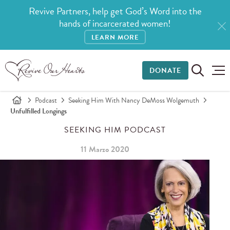
Revive Partners, help get God’s Word into the
hands of incarcerated women!
LEARN MORE
DONATE
Podcast
Seeking Him With Nancy DeMoss Wolgemuth
Unfulfilled Longings
SEEKING HIM PODCAST
11 Marzo 2020