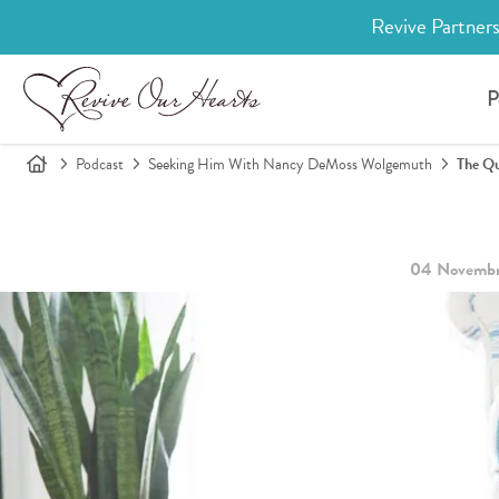
Revive Partners
P
Podcast
Seeking Him With Nancy DeMoss Wolgemuth
The Qu
04 Novembr