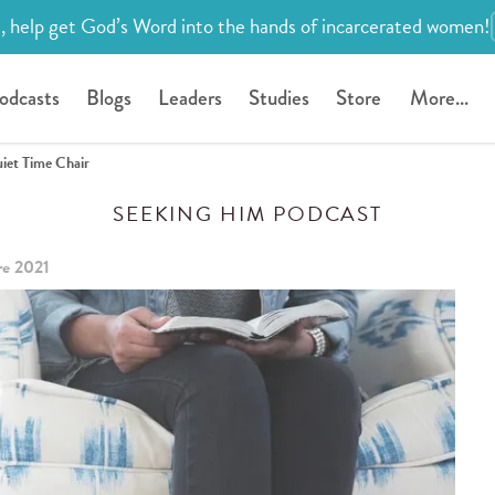
, help get God’s Word into the hands of incarcerated women!
odcasts
Blogs
Leaders
Studies
Store
More...
iet Time Chair
SEEKING HIM PODCAST
e 2021