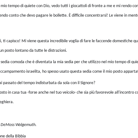
io tempo di quiete con Dio, vedo tutti i giocattoli di fronte a me e mi rendo con
i rendo conto che devo pagare le bollette. È difficile concentrarsi! Le viene in me
i capisco! Mi viene questa incredibile voglia di fare le faccende domestiche q
un posto lontano da tutte le distrazioni.
a sedia comoda che è diventata la mia sedia per che utilizzo nel mio tempo di q
'accampamento israelita, ho spesso usato questa sedia come il mio posto apparta
i passato del tempo indisturbata da sola con il Signore?
osto in casa tua -forse anche nel tuo veicolo- che sia più favorevole all'incontro con
reghiera.
cy DeMoss Wolgemuth.
ne della Bibbia