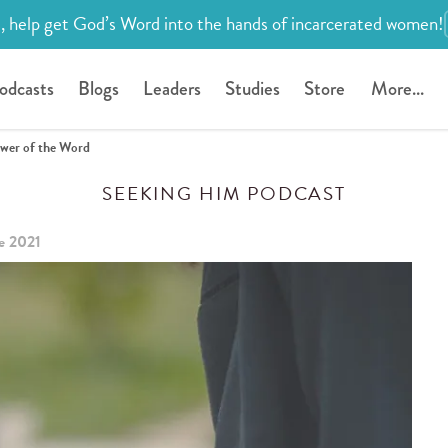
, help get God’s Word into the hands of incarcerated women!
odcasts
Blogs
Leaders
Studies
Store
More...
wer of the Word
SEEKING HIM PODCAST
e 2021