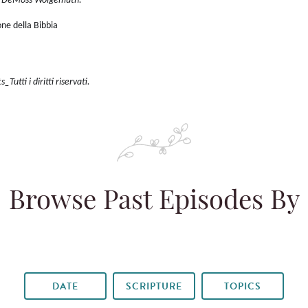
cy DeMoss Wolgemuth.
ne della Bibbia
utti i diritti riservati.
Browse Past Episodes By
DATE
SCRIPTURE
TOPICS