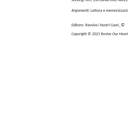
Seeking Him, (Cercando Dio) Nan
Argomenti: Lettura e memorizzazio
©
Editore: Ravviva i Nostri Cuori_
Copyright © 2021 Revive Our Hearts_T