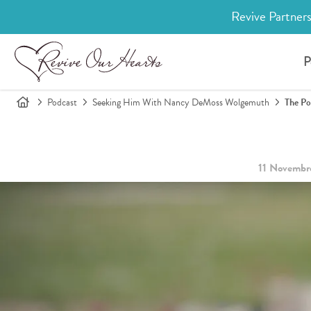
Revive Partners
P
Podcast
Seeking Him With Nancy DeMoss Wolgemuth
The Po
11 Novembr