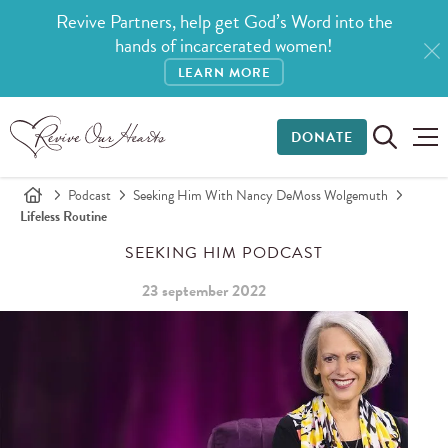
Revive Partners, help get God’s Word into the
hands of incarcerated women!
LEARN MORE
DONATE
Podcast
Seeking Him With Nancy DeMoss Wolgemuth
Lifeless Routine
SEEKING HIM PODCAST
23 september 2022