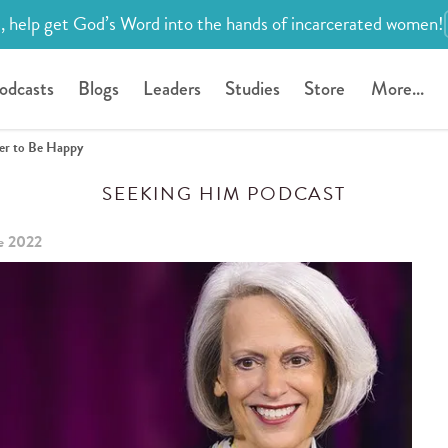
, help get God’s Word into the hands of incarcerated women!
odcasts
Blogs
Leaders
Studies
Store
More...
er to Be Happy
SEEKING HIM PODCAST
e 2022