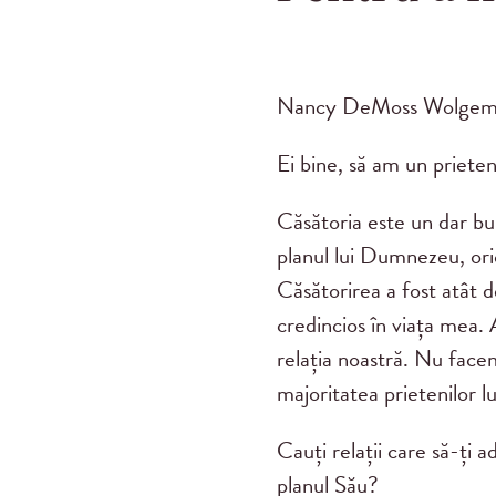
Nancy DeMoss Wolgemuth: 
Ei bine, să am un prieten
Căsătoria este un dar 
planul lui Dumnezeu, orica
Căsătorirea a fost atâ
credincios în viața mea.
relația noastră. Nu face
majoritatea prietenilor lu
Cauți relații care să-ți
planul Său?