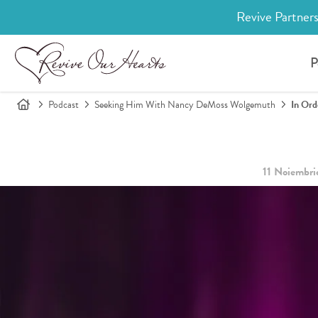
Revive Partners
P
Podcast
Seeking Him With Nancy DeMoss Wolgemuth
In Ord
11 Noiembri