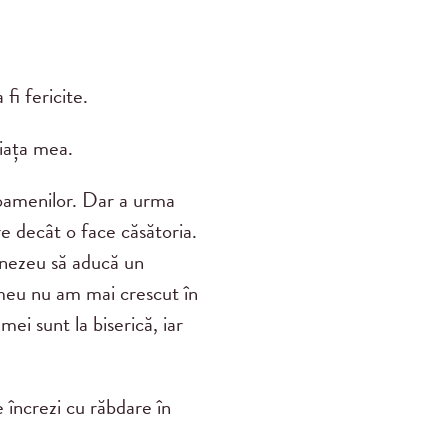
i fericite.
iața mea.
 oamenilor. Dar a urma
 decât o face căsătoria.
nezeu să aducă un
l meu nu am mai crescut în
ei sunt la biserică, iar
 încrezi cu răbdare în