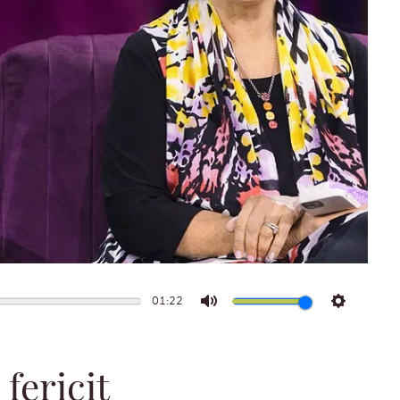
01:22
Mute
Settings
 fericit