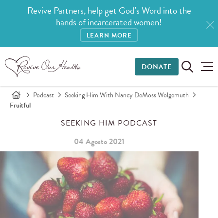
Revive Partners, help get God’s Word into the
hands of incarcerated women!
LEARN MORE
DONATE
Podcast
Seeking Him With Nancy DeMoss Wolgemuth
Fruitful
SEEKING HIM PODCAST
04 Agosto 2021