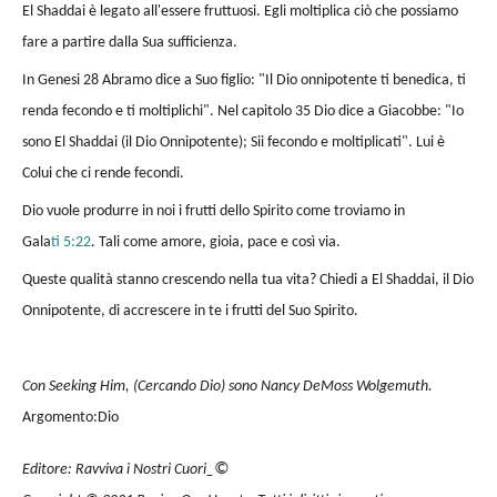
El Shaddai è legato all'essere fruttuosi. Egli moltiplica ciò che possiamo
fare a partire dalla Sua sufficienza.
In Genesi 28 Abramo dice a Suo figlio: "Il Dio onnipotente ti benedica, ti
renda fecondo e ti moltiplichi". Nel capitolo 35 Dio dice a Giacobbe: "Io
sono El Shaddai (il Dio Onnipotente); Sii fecondo e moltiplicati". Lui è
Colui che ci rende fecondi.
Dio vuole produrre in noi i frutti dello Spirito come troviamo in
Gala
ti 5:22
. Tali come amore, gioia, pace e così via.
Queste qualità stanno crescendo nella tua vita? Chiedi a El Shaddai, il Dio
Onnipotente, di accrescere in te i frutti del Suo Spirito.
Con Seeking Him, (Cercando Dio) sono Nancy DeMoss Wolgemuth.
Argomento:Dio
©
Editore: Ravviva i Nostri Cuori_