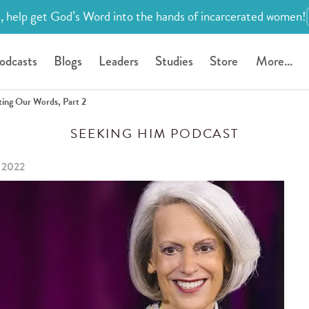
, help get God’s Word into the hands of incarcerated women!
odcasts
Blogs
Leaders
Studies
Store
More...
ting Our Words, Part 2
SEEKING HIM PODCAST
 2022