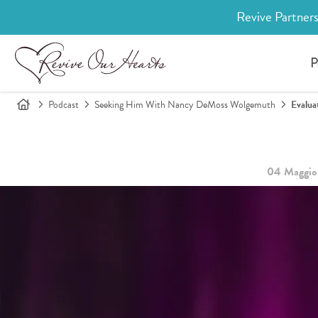
Revive Partners
P
Podcast
Seeking Him With Nancy DeMoss Wolgemuth
Evalua
04 Maggio