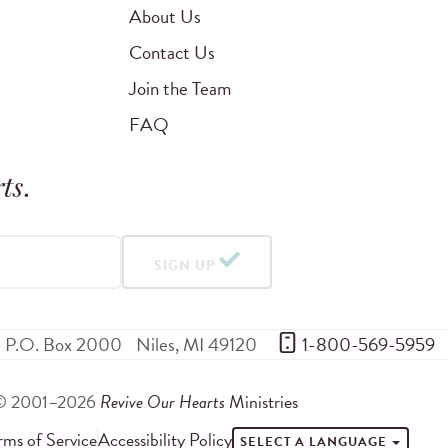
About Us
Contact Us
Join the Team
FAQ
ts
.
SIGN UP
P.O. Box 2000
Niles
,
MI
49120
 1-800-569-5959
© 2001–2026
Revive Our Hearts
Ministries
rms of Service
Accessibility Policy
SELECT A LANGUAGE