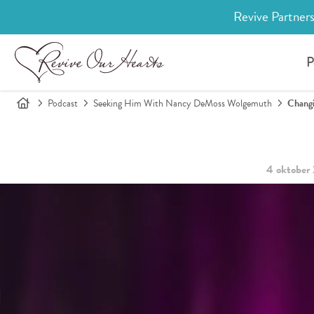
Revive Partners
P
Podcast
Seeking Him With Nancy DeMoss Wolgemuth
Changi
4 oktober