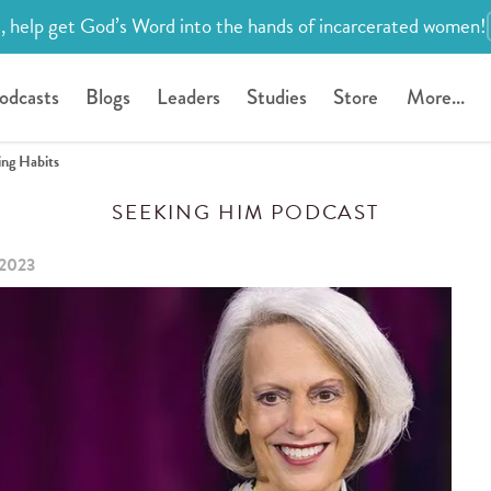
, help get God’s Word into the hands of incarcerated women!
odcasts
Blogs
Leaders
Studies
Store
More...
ng Habits
SEEKING HIM PODCAST
 2023